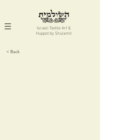
Israeli Textile Art &
Huppot by Shulamit
< Back
Flowers and seven
species