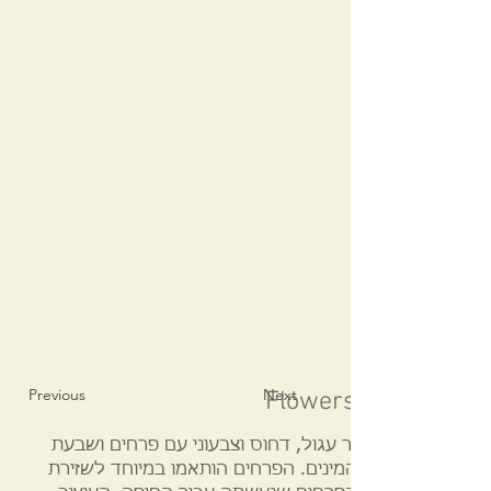
Previous
Next
Flowers and seven 
זר עגול, דחוס וצבעוני עם פרחים ושבעת
המינים. הפרחים הותאמו במיוחד לשזירת